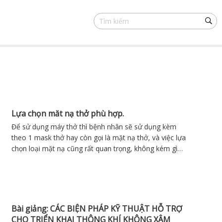
Lựa chọn măt nạ thở phù hợp.
Để sử dụng máy thở thì bệnh nhân sẽ sử dụng kèm
theo 1 mask thở hay còn gọi là mặt nạ thở, và việc lựa
chọn loại mặt nạ cũng rất quan trọng, không kém gì
so với việc lựa chọn máy. Nếu bạn lựa chọn một chiếc
mặt nạ không phù hợp, việc mặt nạ bị xì khí hoặc gây
khó chịu là điều chắc chắn xảy ra và sẽ ảnh hưởng
đến việc điều trị cũng như chất lượng giấc ngủ của
bạn. Vậy nên sử dụng loại nào cho phù hợp, tốt nhất?
Bài giảng: CÁC BIỆN PHÁP KỸ THUẬT HỖ TRỢ
CHO TRIỂN KHAI THÔNG KHÍ KHÔNG XÂM