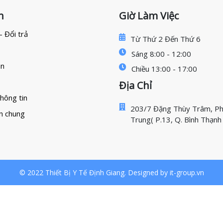
h
Giờ Làm Việc
- Đổi trả
Từ Thứ 2 Đến Thứ 6
Sáng 8:00 - 12:00
án
Chiều 13:00 - 17:00
Địa Chỉ
hông tin
203/7 Đặng Thùy Trâm, Ph
n chung
Trung( P.13, Q. Bình Thạn
© 2022 Thiết Bị Y Tế Định Giang. Designed by it-group.vn