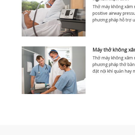
Thở máy không xâm n
positive airway pressu
phương pháp hỗ trợ ư
COPD ở giai đoạn nặ
Máy thở không xâm
Thở máy không xâm n
phương pháp thở bằn
đặt nội khí quản hay
này, bệnh nhân sẽ th
lực dương trong suốt 