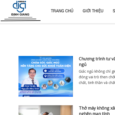
TRANG CHỦ
GIỚI THIỆU
Trang chủ
Tin tức
Chương trình tư vấ
ngủ
Giấc ngủ không chỉ gi
đóng vai trò then chốt
chất, tinh thần và ch
Thở máy không xâ
nghẽn mạn tính