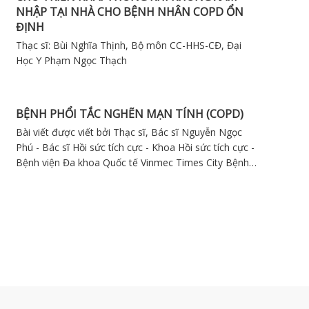
NHẬP TẠI NHÀ CHO BỆNH NHÂN COPD ỔN
ĐỊNH
Thạc sĩ: Bùi Nghĩa Thịnh, Bộ môn CC-HHS-CĐ, Đại
Học Y Phạm Ngọc Thạch
BỆNH PHỔI TẮC NGHẼN MẠN TÍNH (COPD)
Bài viết được viết bởi Thạc sĩ, Bác sĩ Nguyễn Ngọc
Phú - Bác sĩ Hồi sức tích cực - Khoa Hồi sức tích cực -
Bệnh viện Đa khoa Quốc tế Vinmec Times City Bệnh
phổi tắc nghẽn mãn tính (COPD) là một bệnh viêm
phổi mãn tính được gây ra luồng khí bị tắc nghẽn từ
phổi. Các triệu chứng bao gồm khó thở, ho, tiết chất
nhầy và thở khò khè. Những bệnh nhân mắc bệnh
phổi tắc nghẽn mãn tính thường có nguy cơ mắc bệnh
tim, ung thư phổi và nhiều bệnh lý nguy hiểm khác.