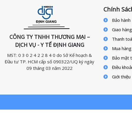
Chính Sác
Bảo hành 
Giao hàng
CÔNG TY TNHH THƯƠNG MẠI –
Thanh to
DỊCH VỤ - Y TẾ ĐỊNH GIANG
Mua hàng
MST: 0 3 0 2 4 2 2 8 4 0 do Sở Kế hoạch &
Bảo mật t
Đầu tư TP. HCM cấp số 090322/UQ ký ngày
Điều khoả
09 tháng 03 năm 2022
Giới thiệu