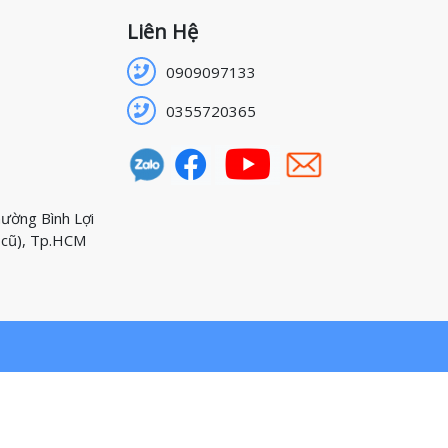
Liên Hệ
0909097133
0355720365
ường Bình Lợi
h cũ), Tp.HCM