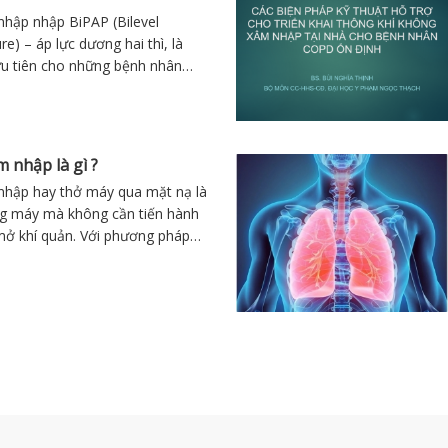
hập nhập BiPAP (Bilevel
re) – áp lực dương hai thì, là
u tiên cho những bệnh nhân
ng.
 nhập là gì ?
hập hay thở máy qua mặt nạ là
g máy mà không cần tiến hành
 mở khí quản. Với phương pháp
ở tự nhiên nhưng bị đặt một áp
chu kỳ hô hấp.