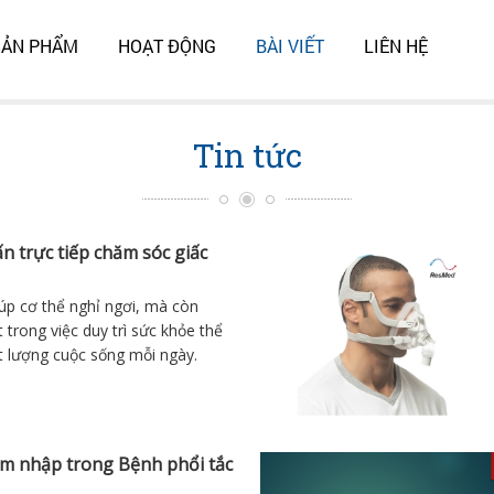
SẢN PHẨM
HOẠT ĐỘNG
BÀI VIẾT
LIÊN HỆ
Tin tức
n trực tiếp chăm sóc giấc
úp cơ thể nghỉ ngơi, mà còn
 trong việc duy trì sức khỏe thể
ất lượng cuộc sống mỗi ngày.
m nhập trong Bệnh phổi tắc