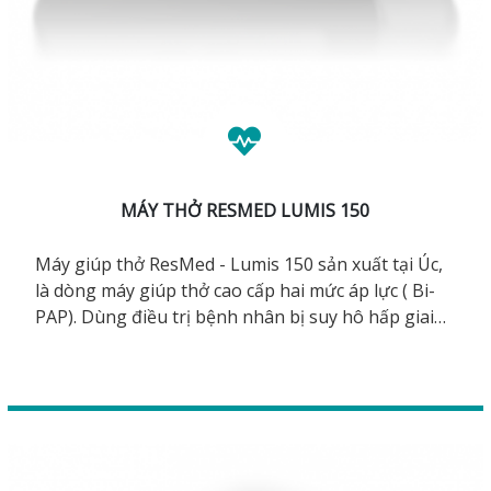
MÁY THỞ RESMED LUMIS 150
Máy giúp thở ResMed - Lumis 150 sản xuất tại Úc,
là dòng máy giúp thở cao cấp hai mức áp lực ( Bi-
PAP). Dùng điều trị bệnh nhân bị suy hô hấp giai
đoạn nhẹ - nặng vừa, bệnh COPD phổi tắc nghẽn.
Tính năng điều chỉnh độ ẩm tự động, chống đọng
nước trên dây thở. Các chế độ thở: CPAP, S, ST, T,
PAC, iVAPS. Có đèn và chuông cảnh báo giúp theo
dõi điều trị an toàn hơn.