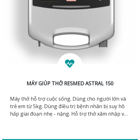
MÁY GIÚP THỞ RESMED ASTRAL 150
Máy thở hỗ trợ cuộc sống. Dùng cho người lớn và
trẻ em từ 5kg. Dùng điều trị bệnh nhân bị suy hô
hấp giai đoạn nhẹ - nặng. Hỗ trợ thở xâm nhập và
không xâm nhập. Pin trong máy, 8 giờ. Thiết kế
nhỏ, gọn, nhẹ, giúp máy linh động hơn trong việc
di chuyển bệnh nhân giữa các khoa phòng, hoặc từ