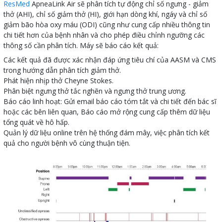
ResMed
ApneaLink Air sẽ phân tích tự động chỉ số ngưng - giảm
thở (AHI), chỉ số giảm thở (HI), giới hạn dòng khí, ngáy và chỉ số
giảm bão hòa oxy máu (ODI) cũng như cung cấp nhiều thông tin
chi tiết hơn của bệnh nhân và cho phép điều chỉnh ngưỡng các
thông số cần phân tích. Máy sẽ báo cáo kết quả:
Các kết quả đã được xác nhận đáp ứng tiêu chí của AASM và CMS
trong hướng dẫn phân tích giảm thở.
Phát hiện nhịp thở Cheyne Stokes.
Phân biệt ngưng thở tắc nghẽn và ngưng thở trung ương.
Báo cáo linh hoạt: Gửi email báo cáo tóm tắt và chi tiết đến bác sĩ
hoặc các bên liên quan, Báo cáo mở rộng cung cấp thêm dữ liệu
tổng quát về hô hấp.
Quản lý dữ liệu online trên hệ thống đám mây, việc phân tích kết
quả cho người bệnh vô cùng thuận tiện.