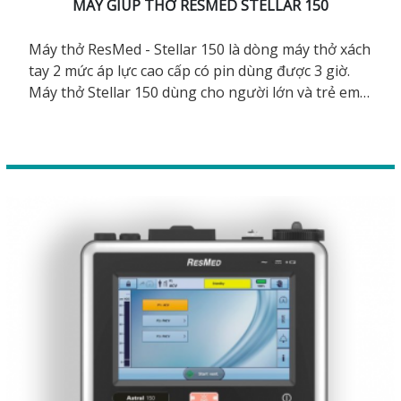
MÁY GIÚP THỞ RESMED STELLAR 150
Máy thở ResMed - Stellar 150 là dòng máy thở xách
tay 2 mức áp lực cao cấp có pin dùng được 3 giờ.
Máy thở Stellar 150 dùng cho người lớn và trẻ em
từ 13kg, điều trị bệnh nhân bị suy hô hấp, bệnh
phổi tắc nghẽn COPD, phổi hạn chế và khó thở do
béo phì. Có hỗ trợ thở xâm nhập tạm thời cho bệnh
nhân mở khí quản. Các chế độ thở CPAP, S, ST, T,
PAC, iVAPS.