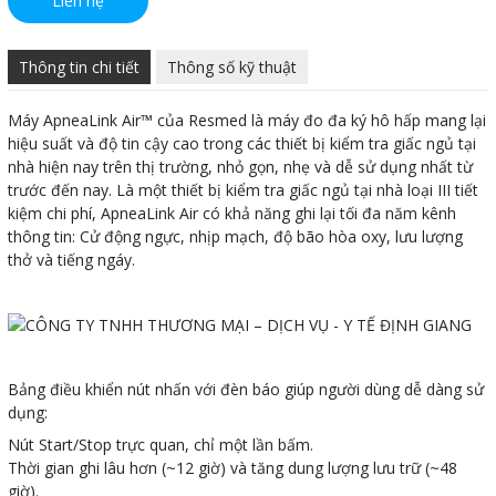
Liên hệ
Thông tin chi tiết
Thông số kỹ thuật
Máy ApneaLink Air™ của Resmed là máy đo đa ký hô hấp mang lại
hiệu suất và độ tin cậy cao trong các thiết bị kiểm tra giấc ngủ tại
nhà hiện nay trên thị trường, nhỏ gọn, nhẹ và dễ sử dụng nhất từ ​​
trước đến nay. Là một thiết bị kiểm tra giấc ngủ tại nhà loại III tiết
kiệm chi phí, ApneaLink Air có khả năng ghi lại tối đa năm kênh
thông tin: Cử động ngực, nhịp mạch, độ bão hòa oxy, lưu lượng
thở và tiếng ngáy.
Bảng điều khiển nút nhấn với đèn báo giúp người dùng dễ dàng sử
dụng:
Nút Start/Stop trực quan, chỉ một lần bấm.
Thời gian ghi lâu hơn (~12 giờ) và tăng dung lượng lưu trữ (~48
giờ).