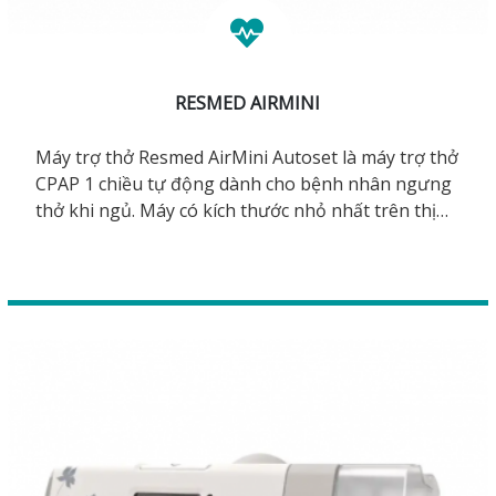
RESMED AIRMINI
Máy trợ thở Resmed AirMini Autoset là máy trợ thở
CPAP 1 chiều tự động dành cho bệnh nhân ngưng
thở khi ngủ. Máy có kích thước nhỏ nhất trên thị
trường. Với kích thước nhỏ và nằm gọn trong lòng
bàn tay, nhưng máy vẫn trang bị đầy đủ chức năng
và thuật toán mới nhất của hãng ResMed.