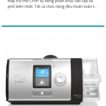
máy trợ thở CPAP tự động phân khúc cao cấp và
phổ biến nhất. Tất cả chức năng đều hoàn toàn tự
động, sử dụng đơn giản. AirSense 10 Autoset For
Her có thêm mode thở dành riêng cho nữ, giúp cho
đường thở luôn được thông suốt cả đêm, hỗ trợ
cho các bệnh nhân điều trị ngưng thở khi ngủ OSA.