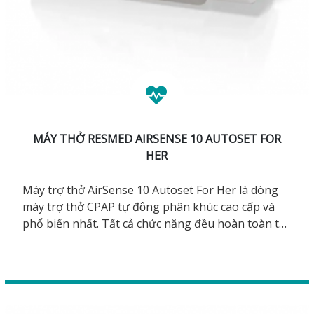
MÁY THỞ RESMED AIRSENSE 10 AUTOSET FOR
HER
Máy trợ thở AirSense 10 Autoset For Her là dòng
máy trợ thở CPAP tự động phân khúc cao cấp và
phổ biến nhất. Tất cả chức năng đều hoàn toàn tự
động, sử dụng đơn giản. AirSense 10 Autoset For
Her có thêm mode thở dành riêng cho nữ, giúp cho
đường thở luôn được thông suốt cả đêm, hỗ trợ
cho các bệnh nhân điều trị ngưng thở khi ngủ OSA.