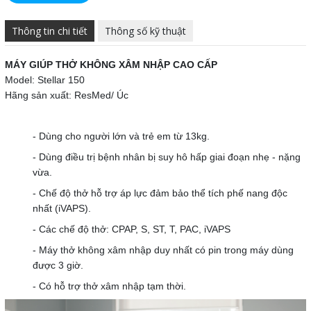
Thông tin chi tiết
Thông số kỹ thuật
MÁY GIÚP THỞ KHÔNG XÂM NHẬP CAO CẤP
Model: Stellar 150
Hãng sản xuất: ResMed/ Úc
- Dùng cho người lớn và trẻ em từ 13kg.
- Dùng điều trị bệnh nhân bị suy hô hấp giai đoạn nhẹ - nặng
vừa.
- Chế độ thở hỗ trợ áp lực đảm bảo thể tích phế nang độc
nhất (iVAPS).
- Các chế độ thở: CPAP, S, ST, T, PAC, iVAPS
- Máy thở không xâm nhập duy nhất có pin trong máy dùng
được 3 giờ.
- Có hỗ trợ thở xâm nhập tạm thời.