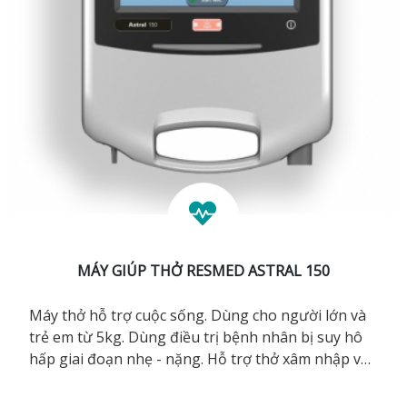
MÁY GIÚP THỞ RESMED ASTRAL 150
Máy thở hỗ trợ cuộc sống. Dùng cho người lớn và
trẻ em từ 5kg. Dùng điều trị bệnh nhân bị suy hô
hấp giai đoạn nhẹ - nặng. Hỗ trợ thở xâm nhập và
không xâm nhập. Pin trong máy, 8 giờ. Thiết kế
nhỏ, gọn, nhẹ, giúp máy linh động hơn trong việc