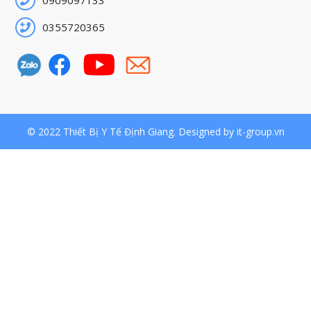
0909097133
0355720365
© 2022 Thiết Bị Y Tế Định Giang. Designed by it-group.vn