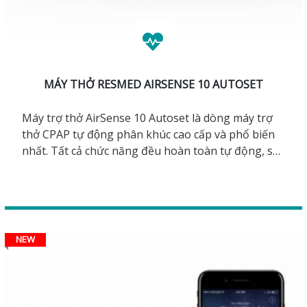
MÁY THỞ RESMED AIRSENSE 10 AUTOSET
Máy trợ thở AirSense 10 Autoset là dòng máy trợ
thở CPAP tự động phân khúc cao cấp và phổ biến
nhất. Tất cả chức năng đều hoàn toàn tự động, sử
dụng đơn giản. AirSense 10 Autoset giúp cho
đường thở luôn được thông suốt cả đêm, hỗ trợ
cho các bệnh nhân điều trị ngưng thở khi ngủ OSA.
NEW