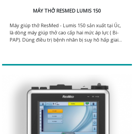
MÁY THỞ RESMED LUMIS 150
Máy giúp thở ResMed - Lumis 150 sản xuất tại Úc,
là dòng máy giúp thở cao cấp hai mức áp lực ( Bi-
PAP). Dùng điều trị bệnh nhân bị suy hô hấp giai
đoạn nhẹ - nặng vừa, bệnh COPD phổi tắc nghẽn.
Tính năng điều chỉnh độ ẩm tự động, chống đọng
nước trên dây thở. Các chế độ thở: CPAP, S, ST, T,
PAC, iVAPS. Có đèn và chuông cảnh báo giúp theo
dõi điều trị an toàn hơn.